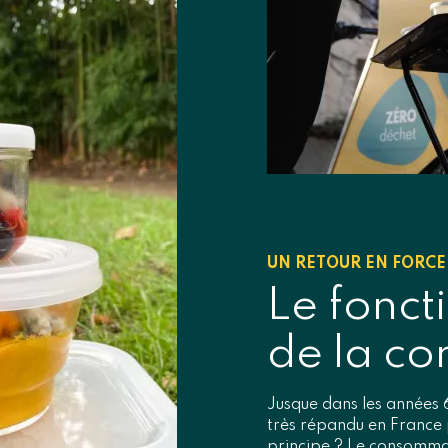
UN RETOUR EN FORCE
Le fonc
de la co
Jusque dans les années 
très répandu en France p
principe ? Le consomma