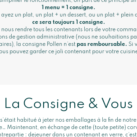
simplifier le fonctionnement, on part de ce principe si
1 menu = 1 consigne.
ayez un plat, un plat + un dessert, ou un plat + plein 
ce sera toujours 1 consigne.
à nous rendre tous les contenants lors de votre comma
ons de gestion administrative (nous ne souhaitions p
res), la consigne Pollen n’est
pas remboursable.
Si 
ous pouvez garder ce joli contenant pour votre cuisine
La Consigne & Vous
 s’était habitué à jeter nos emballages à la fin de notre 
e… Maintenant, en échange de cette (toute petite) cor
trepartie : dejeuner dans un contenant en verre, c’est