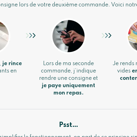
onsigne lors de votre deuxième commande. Voici notre
,
je rince
Lors de ma seconde
Je rends
nts en
commande, j’indique
vides
e
.
rendre une consigne et
conten
je paye uniquement
mon repas.
Psst…