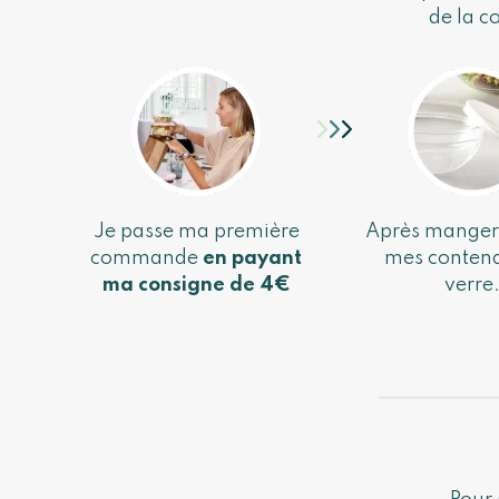
de la c
Je passe ma première
Après manger
commande
en payant
mes contena
ma consigne de 4€
verre