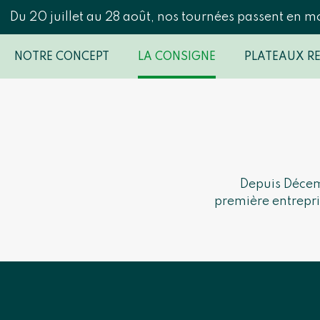
Du 20 juillet au 28 août, nos tournées passent en m
NOTRE CONCEPT
LA CONSIGNE
PLATEAUX R
Depuis Décemb
première entrepri