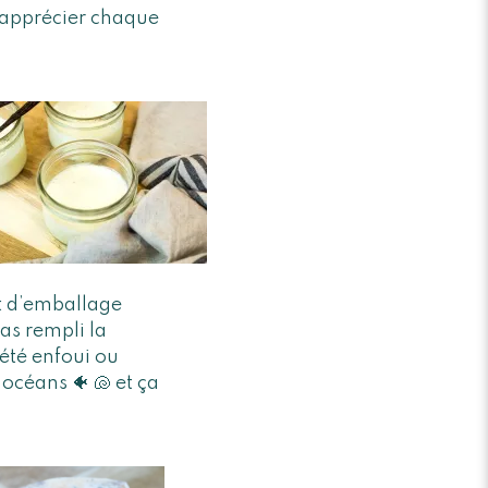
, apprécier chaque
at d’emballage
as rempli la
été enfoui ou
 océans 🐠 🐚 et ça