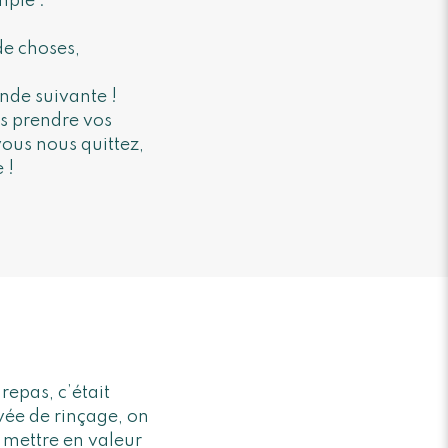
mple :
de choses,
nde suivante !
as prendre vos
vous nous quittez,
 !
repas, c’était
vée de rinçage, on
 mettre en valeur