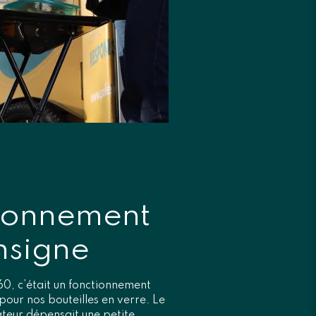
tionnement
nsigne
60, c’était un fonctionnement
our nos bouteilles en verre. Le
teur dépensait une petite