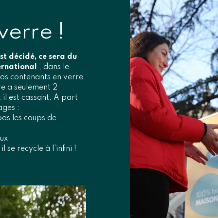
verre !
est décidé, ce sera du
ernational
, dans le
nos contenants en verre.
re a seulement 2
t il est cassant. A part
ages :
t pas les coups de
ux,
 se recycle à l’infini !