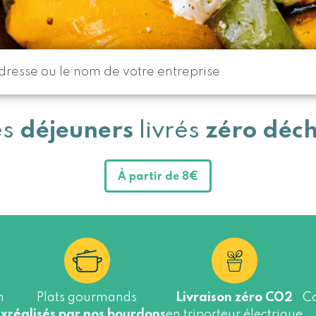
es
déjeuners
livrés
zéro déch
À partir de 8€
n
Plats gourmands
Livraison zéro CO2
Co
ux
réalisés par nos bourdons
en triporteur électrique