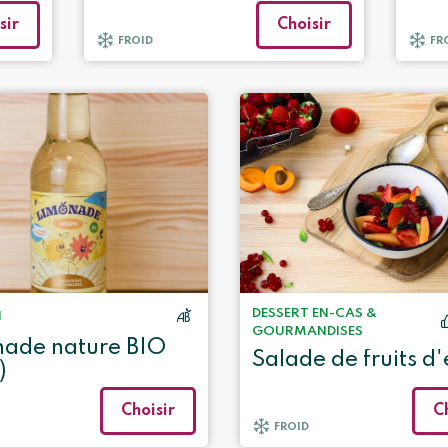
sir
Choisir
FROID
FR
DESSERT
EN-CAS &
N
GOURMANDISES
ade nature BIO
Salade de fruits d'
)
Choisir
C
FROID