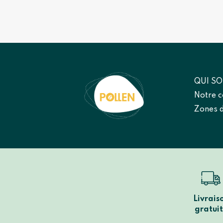
QUI S
Notre 
Zones d
Livrais
gratui