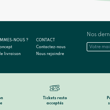
Nos derni
OMMES-NOUS ?
CONTACT
concept
Contactez-nous
e livraison
Nous rejoindre
on
Tickets resto
P
te
acceptés
s