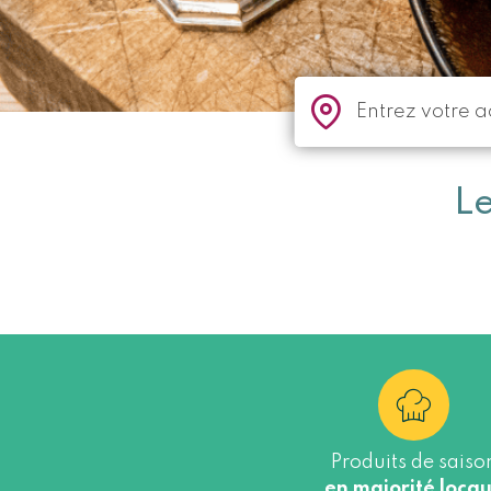
L
Produits de saiso
en majorité loca