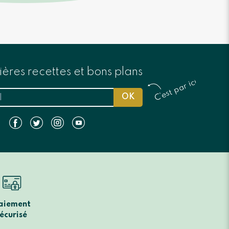
ères recettes et bons plans
C’est par ici
OK
aiement
écurisé