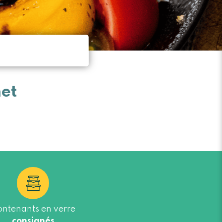
et
ntenants en verre
consignés