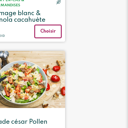
ERT
EN-CAS &
MANDISES
mage blanc &
nola cacahuète
Choisir
OID
ade césar Pollen