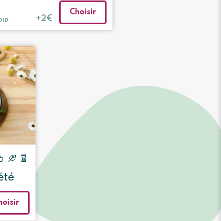
Choisir
+2€
OID
été
hoisir