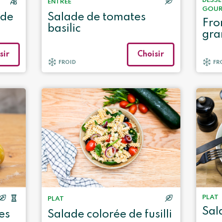
DESS
ENTRÉE
GOUR
 de
Salade de tomates
Fro
basilic
gra
sir
Choisir
FROID
FR
PLAT
PLAT
Sal
es
Salade colorée de fusilli