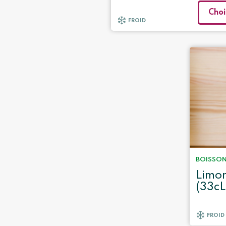
Choi
FROID
BOISSO
Limon
(33cL
FROID